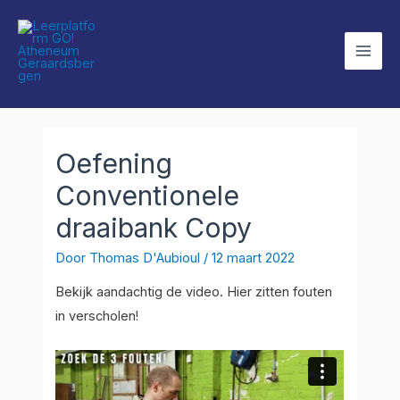
Ga
Mai
naar
Men
de
inhoud
Oefening
Conventionele
draaibank Copy
Door
Thomas D'Aubioul
/
12 maart 2022
Bekijk aandachtig de video. Hier zitten fouten
in verscholen!