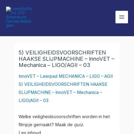
Ga
Mai
naar
Men
de
inhoud
Bericht
navigatie
5) VEILIGHEIDSVOORSCHRIFTEN
HAAKSE SLIJPMACHINE – InnoVET –
Mechanica – LIGO/AGII – 03
InnoVET – Leerpad MECHANICA – LIGO – AGII
5) VEILIGHEIDSVOORSCHRIFTEN HAAKSE
SLIJPMACHINE – InnoVET – Mechanica –
LIGO/AGII – 03
Welke veiligheidsvoorschriften worden in het
filmpje gemaakt? Maak de
quiz
.
Les inhoud